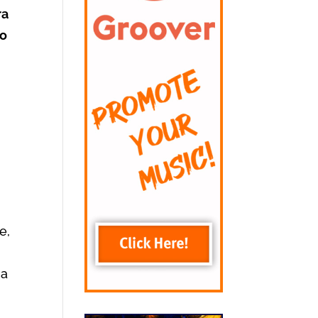
ra
o
e,
na