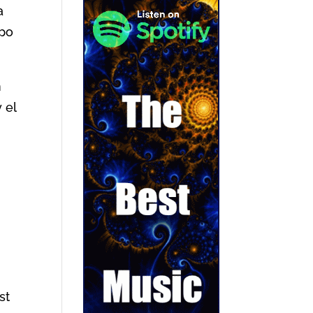
a
mpo
n
 el
ist