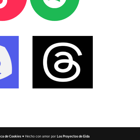
tica de Cookies
♥ Hecho con amor por
Los Proyectos de Eida