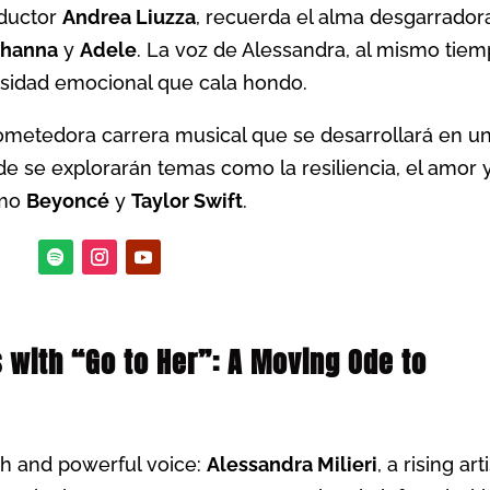
oductor
Andrea Liuzza
, recuerda el alma desgarrador
ihanna
y
Adele
. La voz de Alessandra, al mismo tie
nsidad emocional que cala hondo.
rometedora carrera musical que se desarrollará en u
de se explorarán temas como la resiliencia, el amor y
omo
Beyoncé
y
Taylor Swift
.
 with “Go to Her”: A Moving Ode to
sh and powerful voice:
Alessandra Milieri
, a rising art