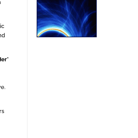
h
ic
nd
Her
”
ve.
rs