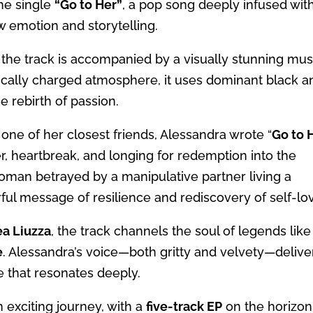
he single
“Go to Her”
, a pop song deeply infused wit
w emotion and storytelling.
, the track is accompanied by a visually stunning mus
lically charged atmosphere, it uses dominant black a
e rebirth of passion.
d one of her closest friends, Alessandra wrote “
Go to 
ger, heartbreak, and longing for redemption into the
 woman betrayed by a manipulative partner living a
rful message of resilience and rediscovery of self-lo
a Liuzza
, the track channels the soul of legends like
e
. Alessandra’s voice—both gritty and velvety—delive
 that resonates deeply.
 exciting journey, with a
five-track EP
on the horizon